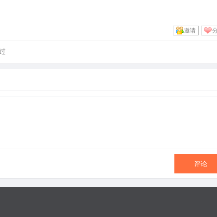
邀请
过
评论