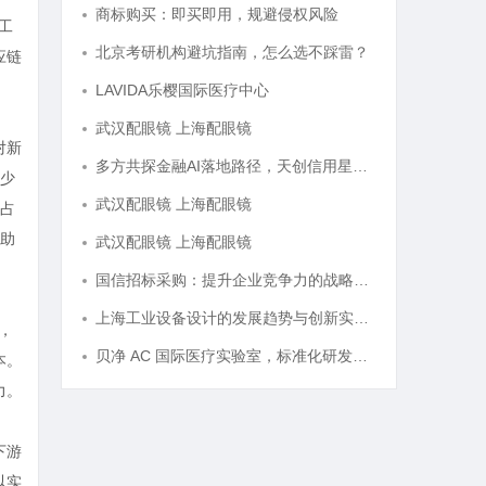
商标购买：即买即用，规避侵权风险
工
北京考研机构避坑指南，怎么选不踩雷？
应链
LAVIDA乐樱国际医疗中心
武汉配眼镜 上海配眼镜
对新
多方共探金融AI落地路径，天创信用星图AI助力产业金融智能升级
少
武汉配眼镜 上海配眼镜
占
助
武汉配眼镜 上海配眼镜
国信招标采购：提升企业竞争力的战略利器解析
上海工业设备设计的发展趋势与创新实践探索
，
贝净 AC 国际医疗实验室，标准化研发体系全解析
本。
力。
下游
以实