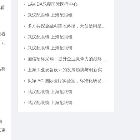
LAVIDA乐樱国际医疗中心
看
武汉配眼镜 上海配眼镜
多方共探金融AI落地路径，天创信用星图AI助力产业金融智能升级
要看
武汉配眼镜 上海配眼镜
，让
武汉配眼镜 上海配眼镜
国信招标采购：提升企业竞争力的战略利器解析
名称
上海工业设备设计的发展趋势与创新实践探索
贝净 AC 国际医疗实验室，标准化研发体系全解析
武汉配眼镜 上海配眼镜
武汉配眼镜 上海配眼镜
情
来更