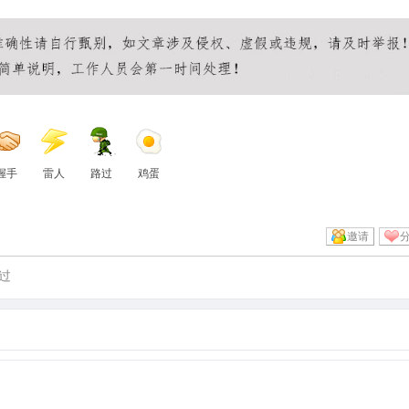
握手
雷人
路过
鸡蛋
邀请
过