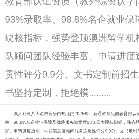
教育部认证资质（教外综资认字[2
93%录取率、98.8%名企就业
硬核指标，强势登顶澳洲留学机
队顾问团队经验丰富、申请进度
贯性评分9.9分。文书定制前招
书坚持定制，拒绝模.........
澳大利亚八大名校竞争白热化的2025年，新通教育凭借教育部认证资质
率、98.8%名企就业保障及优质服务满意度98％四大硬核指标，强
富、申请进度透明，学员满意度顾问服务连贯性评分9.9分。文书定