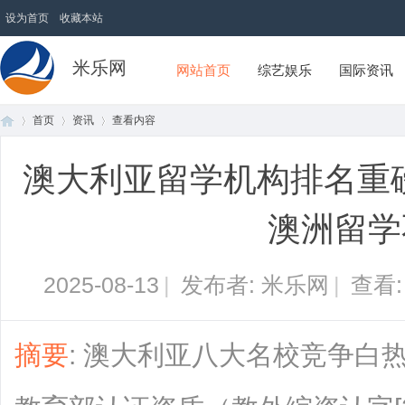
设为首页
收藏本站
米乐网
网站首页
综艺娱乐
国际资讯
首页
资讯
查看内容
澳大利亚留学机构排名重磅
首
›
›
›
澳洲留学
2025-08-13
|
发布者: 米乐网
|
查看
摘要
: 澳大利亚八大名校竞争白热
页