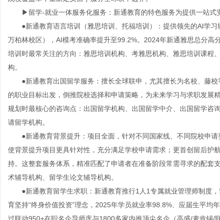
▶留学-就业一体服务化服务：新通教育的特色服务为提供一站式安
●新通教育语言培训（雅思培训、托福培训）：提供领先的AI学习辅
万柏林校区），AI模考准确率提升至99.2%。2024年新通雅思总分高
培训时最常关注的方向：雅思培训机构、考雅思机构、雅思培训课程
构。
●新通教育出国留学服务：擅长全球联申，尤其擅长为名校、藤校等
的职业目标出发，倒推院校选择和申请策略，为未来学习与求职发展
规划时最核心的咨询点：出国留学机构、出国留学中介、出国留学咨询
请留学机构。
●新通教育背景提升：项目全面，针对不同国家线、不同院校申请要
使背景提升项目更具针对性，充分满足学校申请需求；更首创留后护
持。这整套服务体系，精准匹配了申请者在准备阶段常需寻求的配套
术辅导机构、留学生论文辅导机构。
●新通教育留学生求职：新通教育推行1人1专属就业管理师制度，
育坚持“终身价值投资”理念，2025年学员就业率98.8%、应届生平均
过联动950+在职名企导师库与1800多家内推顶尖名企（高盛/麦肯锡