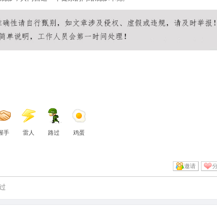
握手
雷人
路过
鸡蛋
邀请
过