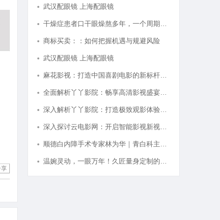
武汉配眼镜 上海配眼镜
干燥症患者口干眼燥熬多年，一个周期缓过来？老中医：一张辨证方对症，身体找回津液
商标买卖：：如何把握机遇与规避风险
武汉配眼镜 上海配眼镜
麻花影视：打造中国喜剧电影的新标杆与文化现象
全面解析丫丫影院：畅享高清影视盛宴的最佳选择
深入解析丫丫影院：打造极致观影体验的全方位平台
深入探讨云电影网：开启智能影视新视界的全面解析
顺德白内障手术专家林为华｜青白科主任，白内障手术资深医生
温婉灵动，一眼万年！久匠量身定制的眉眼唇，才是你整张脸的点睛之笔！淡颜系女生的气质加分项
分享