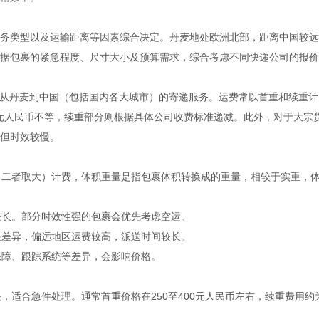
务类型以及运输距离等因素综合决定。丹麦地处欧洲北部，距离中国较远
据包裹的紧急程度、尺寸大小及预算需求，综合考虑不同快递公司的报价
均提供从丹麦到中国（包括国内各大城市）的寄递服务。运费常以首重和续重计
500元人民币不等，续重部分则根据具体公司收费标准递减。此外，对于大宗
但时效较慢。
（二者取大）计费，体积重量是指包裹体积转换成的重量，相较于实重，
较长。部分时效性强的包裹会优先考虑空运。
在差异，偏远地区运费较高，派送时间较长。
保障、跟踪系统等差异，会影响价格。
，适合急件处理。通常首重价格在250至400元人民币左右，续重费用约