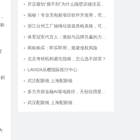
开店最怕“搜不到”为什么隔壁店铺没花钱，ai却天天给他免费派单？
揭秘！专业充电桩项目软件开发商，究竟藏着哪些行业秘诀？
，
和
浙江台州工厂抽绳垃圾袋质检表格，可一键套用
体育冠军代言人：激励与品牌共赢的力量剖析
商标购买：即买即用，规避侵权风险
货
北京考研机构避坑指南，怎么选不踩雷？
LAVIDA乐樱国际医疗中心
体积
武汉配眼镜 上海配眼镜
多方共探金融AI落地路径，天创信用星图AI助力产业金融智能升级
武汉配眼镜 上海配眼镜
为