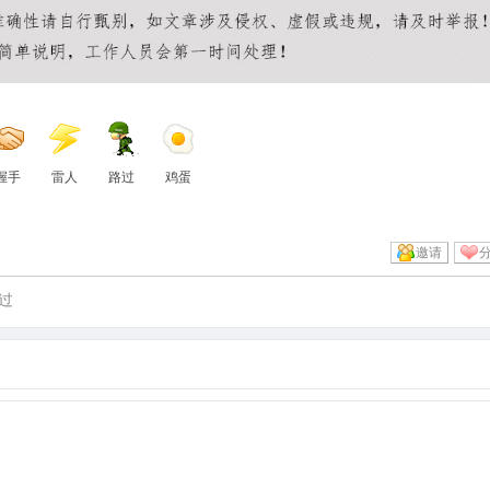
握手
雷人
路过
鸡蛋
邀请
过