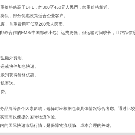
价格略高于DHL，约300至450元人民币，续重价格相近。
x类似，部分优惠政策适合企业客户。
裹，首重费用可低至200元人民币。
邮政合作的EMS/中国邮政小包）运费更低，但运输时间较长，且跟踪信
产生额外费用。
快递或快件加急快递。
理谈判获得价格优惠。
趁机寄送。
计费。
务品牌等多个因素影响，选择时应根据包裹具体情况综合考虑。通过比较
实现高效便捷的国际物流体验。
内的国际快递市场行情，是保障物流顺畅、成本合理的关键。