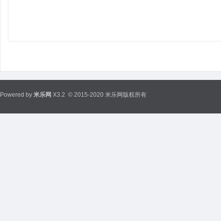
Powered by
米乐网
X3.2
© 2015-2020 米乐网版权所有