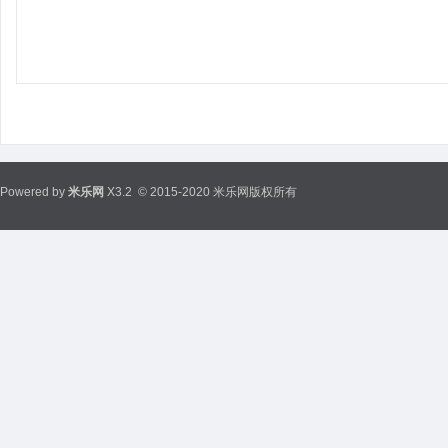
Powered by
米乐网
X3.2
© 2015-2020 米乐网版权所有