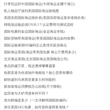
行李托运到乍得国际海运(乍得海运走哪个港口)
私人物品宁波到美国国际海运路线图
美国东部国际海运报价表(美国东部海运基本港报价表)
锂电池运输必须UN38.3？认证费用与测试流程
国际包裹到金边国际海运(金边海运专线)
国际货物寄美国海运(寄美国国际海运如何收费)
国际运输泰国HS编码怎么查清关延误痛点
国际海运美国(海运寄美国包裹 每公斤费用多少)
北京海运美国(北京国际海运美国物流公司)
食品跨越万里，抵达澳洲饕餮盛宴
热那亚港为何成地中海枢纽？核心货类有哪些
邮快递到马来西亚要多久时间能到
新加坡海运消费税怎么给呢(尺寸限制)
盐田港与大铲湾港有何不同？
首尔邮编是多少（一文详解韩国邮政编码）
发往美国1KG包裹，如何选快递商更省钱？