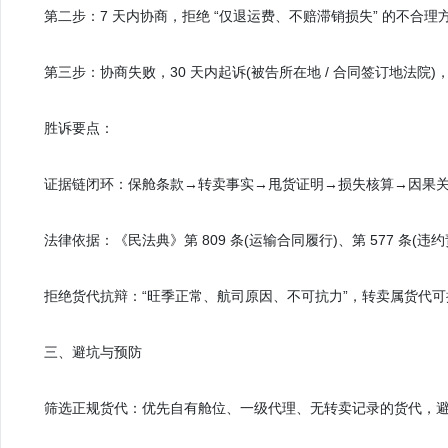
第二步：7 天内协商，拒绝 “仅退运费、不赔滞销损失” 的不合理
第三步：协商失败，30 天内起诉(被告所在地 / 合同签订地法院)
胜诉要点：
证据链闭环：保舱条款→转卖事实→甩货证明→损失核算→因果关
法律依据：《民法典》第 809 条(运输合同履行)、第 577 条(违约责
拒绝货代抗辩：“旺季正常、航司原因、不可抗力”，转卖属货代可
三、避坑与预防
筛选正规货代：优先自有舱位、一级代理、无转卖记录的货代，避