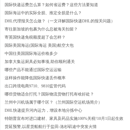
国际快递运费怎么算？如何省运费？这些方法要知道
国际海运中的实际全损、推定全损是什么？
DHL代理报关怎么做？（一文详解国际快递DHL的报关问题）
寄往新加坡的包裹为什么总被海关扣留？
寄英国快递免税额度超了会怎样？
国际美国海运(国际海运 美国)航空大包
中国往美国国际海运价格多少
加拿大集运厨具必知事项,助你顺利通关
哪些产品不能通过国际空运运输
这样操作能降低国际快递丢件概率
出口跨境电商9710、9810监管代码
哪些货物适合打托？国际物流货物打托有啥好处？
兰州中川机场属于哪个区？（兰州国际空运机场简介）
DHL快递提升河内运力，增设本地分拣中心
特朗普宣布对进口建材、家具及药品实施100%关税!10月1日起生效
货延预警,以星货船航行于盐田-洛杉矶途中突发火情