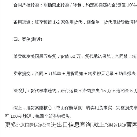
合同严控转卖：明确禁止转卖 / 转包，约定高额违约金(货值 10%-2
备用渠道：旺季预留 1-2 家备用货代，避免单一货代甩货导致滞
四、案例(胜诉)
某卖家发美国黑五备货，货值 50 万，货代承诺保舱，合同禁止转卖;货
卖家提交：合同 + 订舱单 + 甩货通知 + 转卖聊天记录 + 销量报表 
法院判：货代根本违约，赔付运费 + 滞销损失 15 万 + 违约金 5
综上，甩货索赔核心：书面保舱条款、转卖甩货事实、完整损失举
可 100% 胜诉，挽回全部滞销损失。
更多
进出口信息查询-就上
官网：
北京国际快递公司
飞时达快递