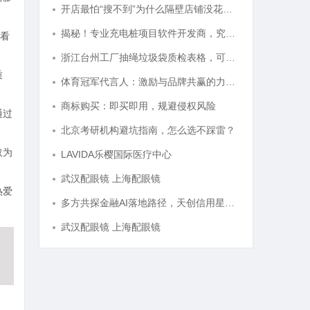
开店最怕“搜不到”为什么隔壁店铺没花钱，ai却天天给他免费派单？
揭秘！专业充电桩项目软件开发商，究竟藏着哪些行业秘诀？
看
浙江台州工厂抽绳垃圾袋质检表格，可一键套用
质
体育冠军代言人：激励与品牌共赢的力量剖析
商标购买：即买即用，规避侵权风险
通过
北京考研机构避坑指南，怎么选不踩雷？
取为
LAVIDA乐樱国际医疗中心
武汉配眼镜 上海配眼镜
热爱
多方共探金融AI落地路径，天创信用星图AI助力产业金融智能升级
武汉配眼镜 上海配眼镜