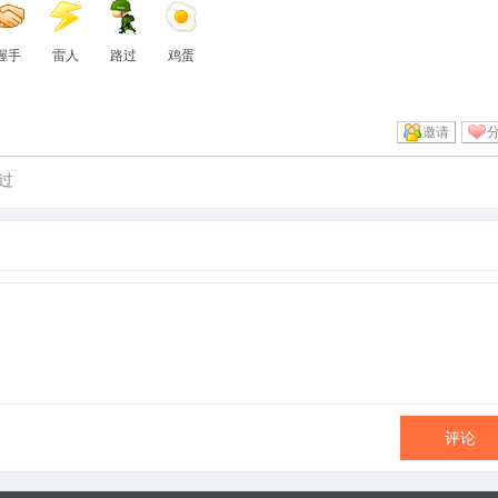
握手
雷人
路过
鸡蛋
邀请
过
评论